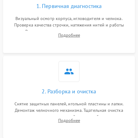
1. Первичная диагностика
Визуальный осмотр корпуса, игловодителя и челнока.
Проверка качества строчки, натяжения нитей и работы
педали. Выявление посторонних стуков, пропусков стежков,
Подробнее
обрывов нити или заклинивания механизмов на тестовом
лоскуте ткани.
2. Разборка и очистка
Снятие защитных панелей, игольной пластины и лапки.
Демонтаж челночного механизма. Тщательная очистка
внутренних узлов от скопившейся тканевой пыли, очесов,
Подробнее
остатков старой смазки и обрывков нитей с помощью
кистей и сжатого воздуха.