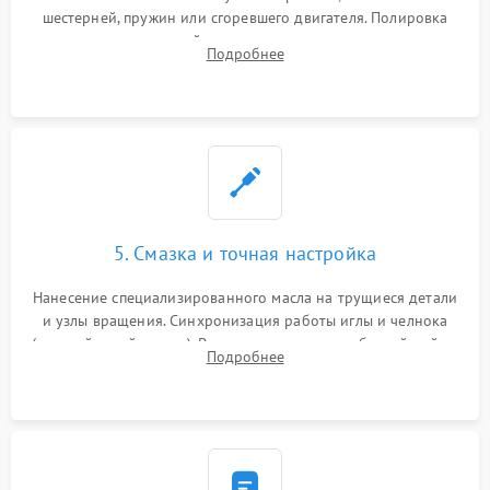
шестерней, пружин или сгоревшего двигателя. Полировка
челночного устройства для устранения заусенцев.
Подробнее
Восстановление контактов в педали и пайка элементов на
плате электронных швейных машин.
5. Смазка и точная настройка
Нанесение специализированного масла на трущиеся детали
и узлы вращения. Синхронизация работы иглы и челнока
(настройка таймингов). Регулировка высоты зубчатой рейки,
Подробнее
центровка игловодителя и калибровка натяжителей верхней
и нижней нити.