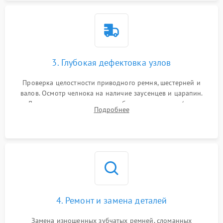
3. Глубокая дефектовка узлов
Проверка целостности приводного ремня, шестерней и
валов. Осмотр челнока на наличие заусенцев и царапин.
Диагностика электромотора, блока управления (для
Подробнее
компьютерных машин), нитевдевателя и механизма
продвижения ткани (зубчатой рейки).
4. Ремонт и замена деталей
Замена изношенных зубчатых ремней, сломанных