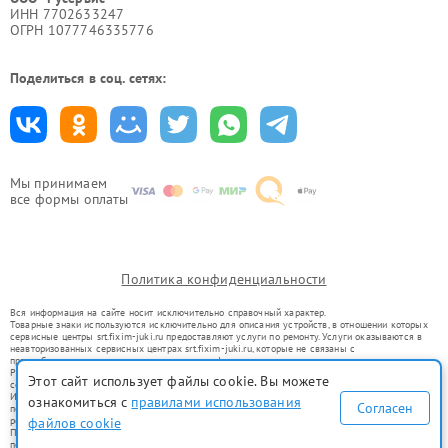
ИНН 7702633247
ОГРН 1077746335776
Поделиться в соц. сетях:
Мы принимаем
все формы оплаты
Политика конфиденциальности
Вся информация на сайте носит исключительно справочный характер.
Товарные знаки используются исключительно для описания устройств, в отношении которых
сервисные центры srt.fixim-juki.ru предоставляют услуги по ремонту. Услуги оказываются в
неавторизованных сервисных центрах srt.fixim-juki.ru, которые не связаны с
правообладателями товарных знаков или их официальными представителями.
Ремонт осуществляется для устройств, уже введенных в гражданский оборот в соответствии
Этот сайт использует файлы cookie. Вы можете
со статьей 1487 ГК РФ.
Использование товарных знаков не преследует цели индивидуализации услуг или введения
ознакомиться с
правилами использования
Согласен
потребителей в заблуждение, а служит для информирования о предоставляемых услугах по
файлов cookie
ремонту техники указанных брендов.
Представленная на сайте информация не является публичной офертой, определяемой
положениями Статьи 437(2) Гражданского кодекса РФ