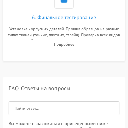
6. Финальное тестирование
Установка корпусных деталей. Прошив образцов на разных
типах тканей (тонких, плотных, стрейч). Проверка всех видов
строчек, работы реверса, выметывания петли и намотчика
Подробнее
шпульки. Контроль плавности хода и отсутствия
посторонних шумов.
FAQ. Ответы на вопросы
Вы можете ознакомиться с приведенными ниже