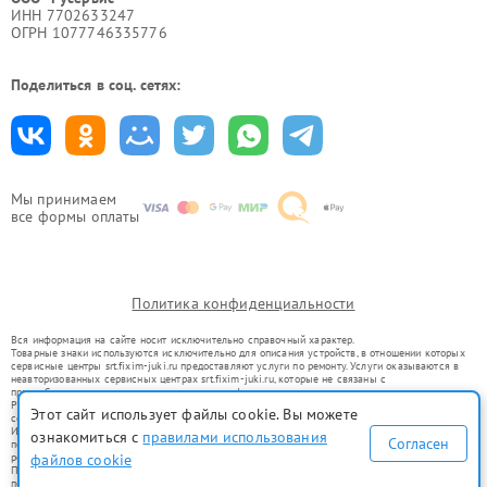
ИНН 7702633247
ОГРН 1077746335776
Поделиться в соц. сетях:
Мы принимаем
все формы оплаты
Политика конфиденциальности
Вся информация на сайте носит исключительно справочный характер.
Товарные знаки используются исключительно для описания устройств, в отношении которых
сервисные центры srt.fixim-juki.ru предоставляют услуги по ремонту. Услуги оказываются в
неавторизованных сервисных центрах srt.fixim-juki.ru, которые не связаны с
правообладателями товарных знаков или их официальными представителями.
Ремонт осуществляется для устройств, уже введенных в гражданский оборот в соответствии
Этот сайт использует файлы cookie. Вы можете
со статьей 1487 ГК РФ.
Использование товарных знаков не преследует цели индивидуализации услуг или введения
ознакомиться с
правилами использования
Согласен
потребителей в заблуждение, а служит для информирования о предоставляемых услугах по
файлов cookie
ремонту техники указанных брендов.
Представленная на сайте информация не является публичной офертой, определяемой
положениями Статьи 437(2) Гражданского кодекса РФ