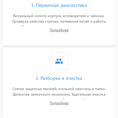
1. Первичная диагностика
Визуальный осмотр корпуса, игловодителя и челнока.
Проверка качества строчки, натяжения нитей и работы
педали. Выявление посторонних стуков, пропусков стежков,
Подробнее
обрывов нити или заклинивания механизмов на тестовом
лоскуте ткани.
2. Разборка и очистка
Снятие защитных панелей, игольной пластины и лапки.
Демонтаж челночного механизма. Тщательная очистка
внутренних узлов от скопившейся тканевой пыли, очесов,
Подробнее
остатков старой смазки и обрывков нитей с помощью
кистей и сжатого воздуха.