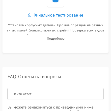
6. Финальное тестирование
Установка корпусных деталей. Прошив образцов на разных
типах тканей (тонких, плотных, стрейч). Проверка всех видов
строчек, работы реверса, выметывания петли и намотчика
Подробнее
шпульки. Контроль плавности хода и отсутствия
посторонних шумов.
FAQ. Ответы на вопросы
Вы можете ознакомиться с приведенными ниже