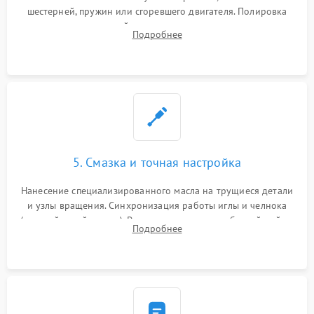
шестерней, пружин или сгоревшего двигателя. Полировка
челночного устройства для устранения заусенцев.
Подробнее
Восстановление контактов в педали и пайка элементов на
плате электронных швейных машин.
5. Смазка и точная настройка
Нанесение специализированного масла на трущиеся детали
и узлы вращения. Синхронизация работы иглы и челнока
(настройка таймингов). Регулировка высоты зубчатой рейки,
Подробнее
центровка игловодителя и калибровка натяжителей верхней
и нижней нити.