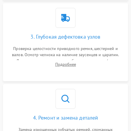
3. Глубокая дефектовка узлов
Проверка целостности приводного ремня, шестерней и
валов. Осмотр челнока на наличие заусенцев и царапин.
Диагностика электромотора, блока управления (для
Подробнее
компьютерных машин), нитевдевателя и механизма
продвижения ткани (зубчатой рейки).
4. Ремонт и замена деталей
Замена изношенных зубчатых ремней, сломанных