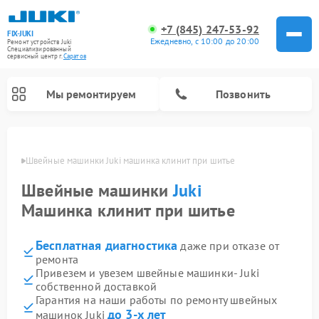
+7 (845) 247-53-92
FIX-JUKI
Ежедневно, с 10:00 до 20:00
Ремонт устройств Juki
Специализированный
cервисный центр г.
Саратов
Мы ремонтируем
Позвонить
атове
Швейные машинки Juki машинка клинит при шитье
Швейные машинки
Juki
Машинка клинит при шитье
Бесплатная диагностика
даже при отказе от
ремонта
Привезем и увезем швейные машинки- Juki
собственной доставкой
Гарантия на наши работы по ремонту швейных
до 3-х лет
машинок Juki