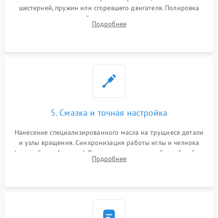
шестерней, пружин или сгоревшего двигателя. Полировка
челночного устройства для устранения заусенцев.
Подробнее
Восстановление контактов в педали и пайка элементов на
плате электронных швейных машин.
5. Смазка и точная настройка
Нанесение специализированного масла на трущиеся детали
и узлы вращения. Синхронизация работы иглы и челнока
(настройка таймингов). Регулировка высоты зубчатой рейки,
Подробнее
центровка игловодителя и калибровка натяжителей верхней
и нижней нити.