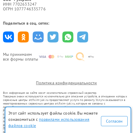
ИНН 7702633247
ОГРН 1077746335776
Поделиться в соц. сетях:
Мы принимаем
все формы оплаты
Политика конфиденциальности
Вся информация на сайте носит исключительно справочный характер.
Товарные знаки используются исключительно для описания устройств, в отношении которых
сервисные центры srt.fixim-juki.ru предоставляют услуги по ремонту. Услуги оказываются в
неавторизованных сервисных центрах srt.fixim-juki.ru, которые не связаны с
правообладателями товарных знаков или их официальными представителями.
Ремонт осуществляется для устройств, уже введенных в гражданский оборот в соответствии
Этот сайт использует файлы cookie. Вы можете
со статьей 1487 ГК РФ.
Использование товарных знаков не преследует цели индивидуализации услуг или введения
ознакомиться с
правилами использования
Согласен
потребителей в заблуждение, а служит для информирования о предоставляемых услугах по
файлов cookie
ремонту техники указанных брендов.
Представленная на сайте информация не является публичной офертой, определяемой
положениями Статьи 437(2) Гражданского кодекса РФ