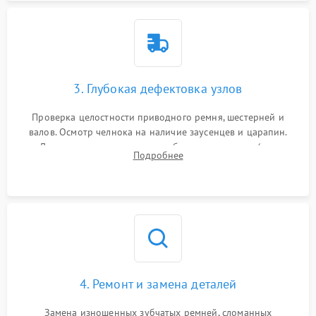
3. Глубокая дефектовка узлов
Проверка целостности приводного ремня, шестерней и
валов. Осмотр челнока на наличие заусенцев и царапин.
Диагностика электромотора, блока управления (для
Подробнее
компьютерных машин), нитевдевателя и механизма
продвижения ткани (зубчатой рейки).
4. Ремонт и замена деталей
Замена изношенных зубчатых ремней, сломанных