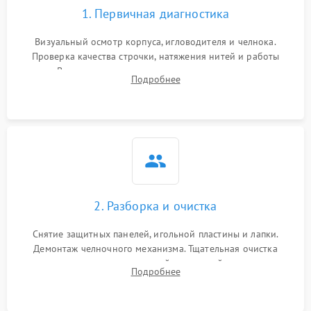
1. Первичная диагностика
Визуальный осмотр корпуса, игловодителя и челнока.
Проверка качества строчки, натяжения нитей и работы
педали. Выявление посторонних стуков, пропусков стежков,
Подробнее
обрывов нити или заклинивания механизмов на тестовом
лоскуте ткани.
2. Разборка и очистка
Снятие защитных панелей, игольной пластины и лапки.
Демонтаж челночного механизма. Тщательная очистка
внутренних узлов от скопившейся тканевой пыли, очесов,
Подробнее
остатков старой смазки и обрывков нитей с помощью
кистей и сжатого воздуха.