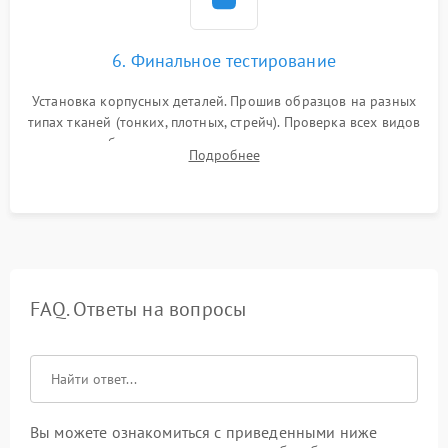
6. Финальное тестирование
Установка корпусных деталей. Прошив образцов на разных
типах тканей (тонких, плотных, стрейч). Проверка всех видов
строчек, работы реверса, выметывания петли и намотчика
Подробнее
шпульки. Контроль плавности хода и отсутствия
посторонних шумов.
FAQ. Ответы на вопросы
Вы можете ознакомиться с приведенными ниже