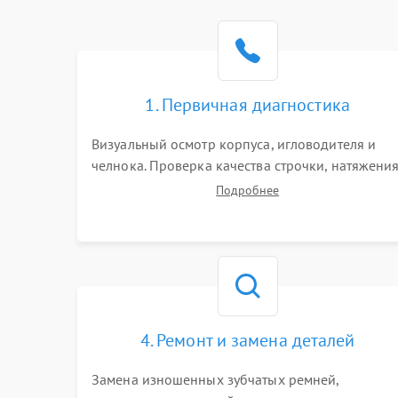
1. Первичная диагностика
Визуальный осмотр корпуса, игловодителя и
челнока. Проверка качества строчки, натяжени
нитей и работы педали. Выявление посторонни
Подробнее
стуков, пропусков стежков, обрывов нити или
заклинивания механизмов на тестовом лоскуте
ткани.
4. Ремонт и замена деталей
Замена изношенных зубчатых ремней,