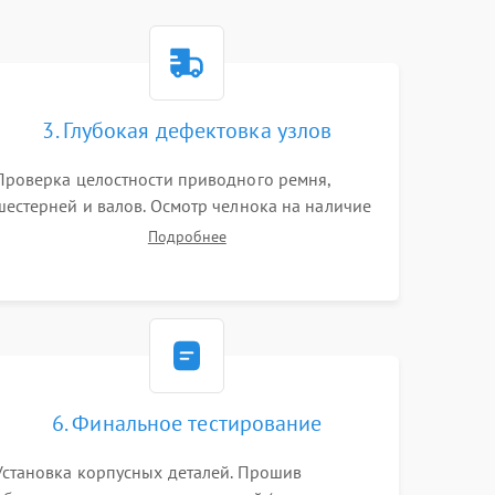
3. Глубокая дефектовка узлов
Проверка целостности приводного ремня,
шестерней и валов. Осмотр челнока на наличие
заусенцев и царапин. Диагностика
Подробнее
электромотора, блока управления (для
компьютерных машин), нитевдевателя и
механизма продвижения ткани (зубчатой
рейки).
6. Финальное тестирование
Установка корпусных деталей. Прошив