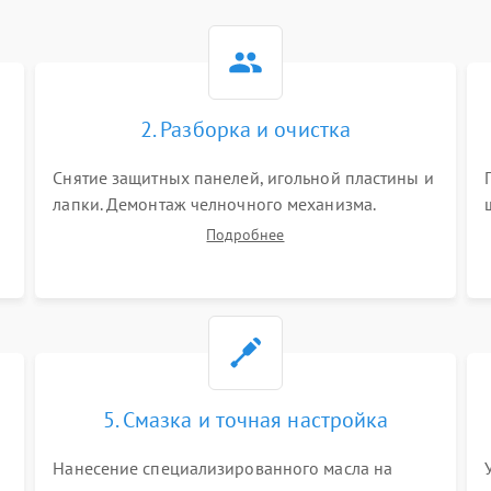
2. Разборка и очистка
Снятие защитных панелей, игольной пластины и
я
лапки. Демонтаж челночного механизма.
х
Тщательная очистка внутренних узлов от
Подробнее
скопившейся тканевой пыли, очесов, остатков
старой смазки и обрывков нитей с помощью
кистей и сжатого воздуха.
5. Смазка и точная настройка
Нанесение специализированного масла на