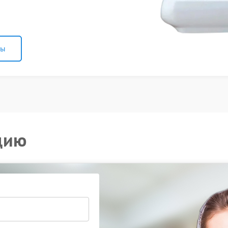
ны
цию