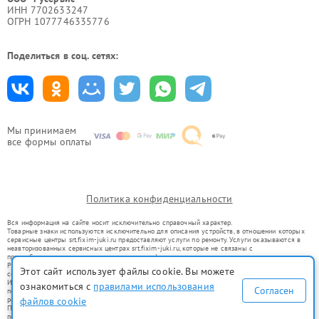
ИНН 7702633247
ОГРН 1077746335776
Поделиться в соц. сетях:
Мы принимаем
все формы оплаты
Политика конфиденциальности
Вся информация на сайте носит исключительно справочный характер.
Товарные знаки используются исключительно для описания устройств, в отношении которых
сервисные центры srt.fixim-juki.ru предоставляют услуги по ремонту. Услуги оказываются в
неавторизованных сервисных центрах srt.fixim-juki.ru, которые не связаны с
правообладателями товарных знаков или их официальными представителями.
Ремонт осуществляется для устройств, уже введенных в гражданский оборот в соответствии
Этот сайт использует файлы cookie. Вы можете
со статьей 1487 ГК РФ.
Использование товарных знаков не преследует цели индивидуализации услуг или введения
ознакомиться с
правилами использования
Согласен
потребителей в заблуждение, а служит для информирования о предоставляемых услугах по
файлов cookie
ремонту техники указанных брендов.
Представленная на сайте информация не является публичной офертой, определяемой
положениями Статьи 437(2) Гражданского кодекса РФ