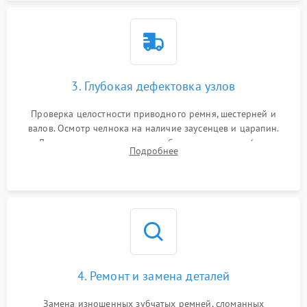
3. Глубокая дефектовка узлов
Проверка целостности приводного ремня, шестерней и
валов. Осмотр челнока на наличие заусенцев и царапин.
Диагностика электромотора, блока управления (для
Подробнее
компьютерных машин), нитевдевателя и механизма
продвижения ткани (зубчатой рейки).
4. Ремонт и замена деталей
Замена изношенных зубчатых ремней, сломанных