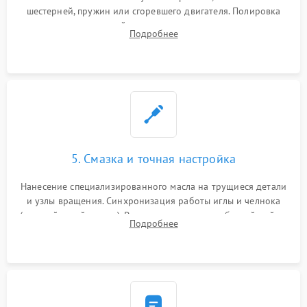
шестерней, пружин или сгоревшего двигателя. Полировка
челночного устройства для устранения заусенцев.
Подробнее
Восстановление контактов в педали и пайка элементов на
плате электронных швейных машин.
5. Смазка и точная настройка
Нанесение специализированного масла на трущиеся детали
и узлы вращения. Синхронизация работы иглы и челнока
(настройка таймингов). Регулировка высоты зубчатой рейки,
Подробнее
центровка игловодителя и калибровка натяжителей верхней
и нижней нити.