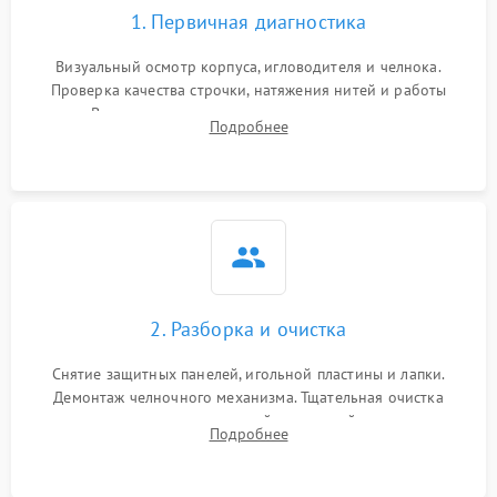
1. Первичная диагностика
Визуальный осмотр корпуса, игловодителя и челнока.
Проверка качества строчки, натяжения нитей и работы
педали. Выявление посторонних стуков, пропусков стежков,
Подробнее
обрывов нити или заклинивания механизмов на тестовом
лоскуте ткани.
2. Разборка и очистка
Снятие защитных панелей, игольной пластины и лапки.
Демонтаж челночного механизма. Тщательная очистка
внутренних узлов от скопившейся тканевой пыли, очесов,
Подробнее
остатков старой смазки и обрывков нитей с помощью
кистей и сжатого воздуха.