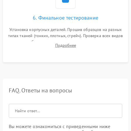
6. Финальное тестирование
Установка корпусных деталей. Прошив образцов на разных
типах тканей (тонких, плотных, стрейч). Проверка всех видов
строчек, работы реверса, выметывания петли и намотчика
Подробнее
шпульки. Контроль плавности хода и отсутствия
посторонних шумов.
FAQ. Ответы на вопросы
Вы можете ознакомиться с приведенными ниже