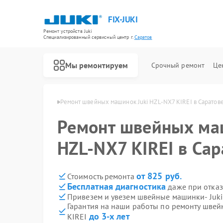
FIX-JUKI
Ремонт устройств Juki
Специализированный cервисный центр г.
Саратов
Мы ремонтируем
Срочный ремонт
Це
нок Juki в Саратове
Ремонт швейных машинок Juki HZL-NX7 KIREI в Саратов
Ремонт швейных ма
HZL-NX7 KIREI в Сар
от 825 руб.
Стоимость ремонта
Бесплатная диагностика
даже при отказ
Привезем и увезем швейные машинки- Juki
Гарантия на наши работы по ремонту швей
до 3-х лет
KIREI