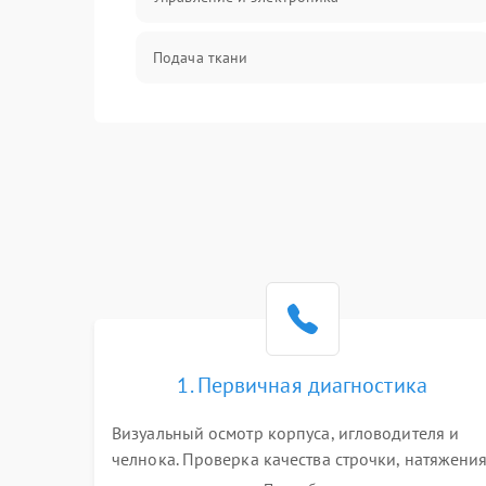
Подача ткани
Игловодитель и механизмы
Шпулька и нижняя нить
Оптика
1. Первичная диагностика
Визуальный осмотр корпуса, игловодителя и
челнока. Проверка качества строчки, натяжени
нитей и работы педали. Выявление посторонни