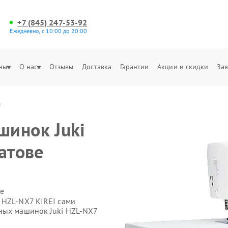
+7 (845) 247-53-92
Ежедневно, с 10:00 до 20:00
ны
О нас
Отзывы
Доставка
Гарантии
Акции и скидки
Зая
е
шинок Juki
атове
е
 HZL-NX7 KIREI сами
ных машинок Juki HZL-NX7