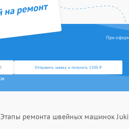
й на ремонт
При оформл
Отправить заявку и получить 1500 ₽
сти
Этапы ремонта швейных машинок Juki