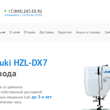
+7 (845) 247-53-92
Ежедневно, с 10:00 до 20:00
ны
О нас
Отзывы
Доставка
Гарантии
Акции и скидки
Зая
а
Juki HZL-DX7
вода
е от ремонта
 собственной доставкой
до 3-х лет
йных машинок Juki
ечении часа