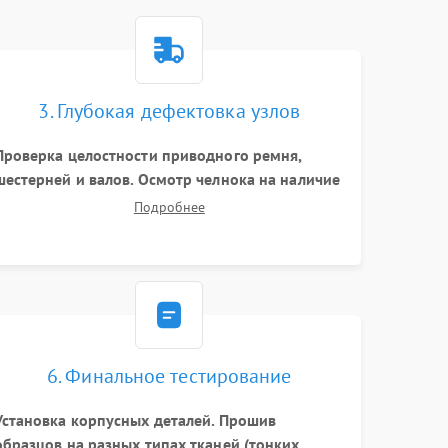
3. Глубокая дефектовка узлов
Проверка целостности приводного ремня,
шестерней и валов. Осмотр челнока на наличие
заусенцев и царапин. Диагностика
Подробнее
электромотора, блока управления (для
компьютерных машин), нитевдевателя и
механизма продвижения ткани (зубчатой
рейки).
6. Финальное тестирование
Установка корпусных деталей. Прошив
образцов на разных типах тканей (тонких,