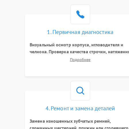
1. Первичная диагностика
Визуальный осмотр корпуса, игловодителя и
челнока. Проверка качества строчки, натяжени
нитей и работы педали. Выявление
Подробнее
посторонних стуков, пропусков стежков,
обрывов нити или заклинивания механизмов
на тестовом лоскуте ткани.
4. Ремонт и замена деталей
Замена изношенных зубчатых ремней,
сломанных шестерней, пружин или сгоревшего