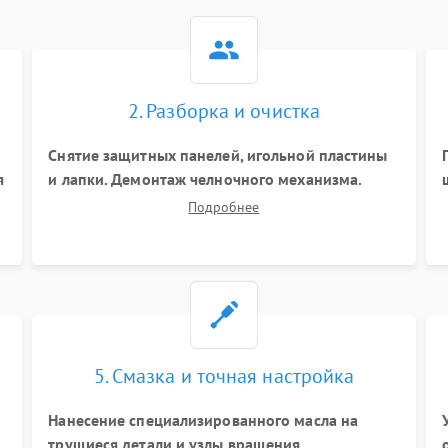
2. Разборка и очистка
Снятие защитных панелей, игольной пластины
я
и лапки. Демонтаж челночного механизма.
Тщательная очистка внутренних узлов от
Подробнее
скопившейся тканевой пыли, очесов, остатков
старой смазки и обрывков нитей с помощью
кистей и сжатого воздуха.
5. Смазка и точная настройка
Нанесение специализированного масла на
трущиеся детали и узлы вращения.