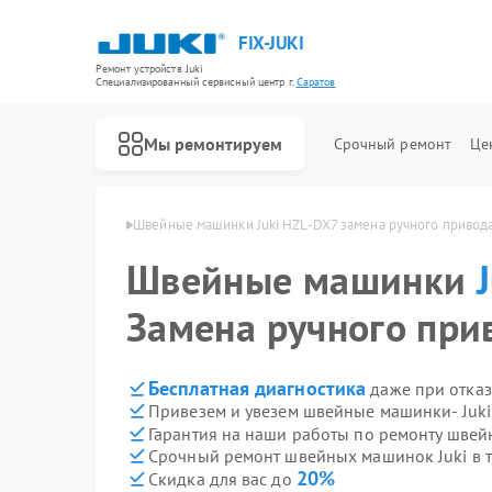
FIX-JUKI
Ремонт устройств Juki
Специализированный cервисный центр г.
Саратов
Мы ремонтируем
Срочный ремонт
Це
 HZL-DX7 в Саратове
Швейные машинки Juki HZL-DX7 замена ручного привод
Швейные машинки
Замена ручного при
Бесплатная диагностика
даже при отказ
Привезем и увезем швейные машинки- Juki
Гарантия на наши работы по ремонту шве
Срочный ремонт швейных машинок Juki в т
20%
Скидка для вас до