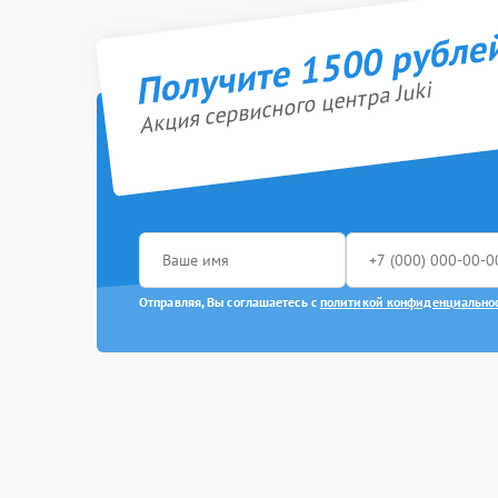
Получите 1500 рубле
Акция сервисного центра Juki
Отправляя, Вы соглашаетесь с
политикой конфиденциально