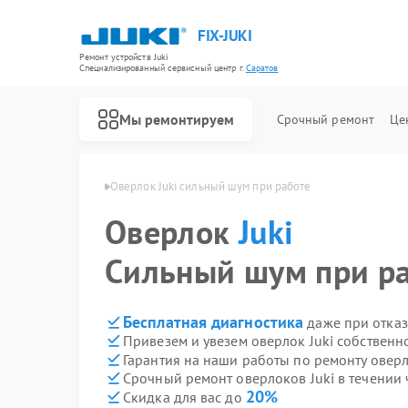
FIX-JUKI
Ремонт устройств Juki
Специализированный cервисный центр г.
Саратов
Мы ремонтируем
Срочный ремонт
Це
Ремонт швейных машинок Juki
оков Juki в Саратове
Оверлок Juki сильный шум при работе
Оверлок
Juki
Сильный шум при р
Бесплатная диагностика
даже при отказ
Привезем и увезем оверлок Juki собственн
Гарантия на наши работы по ремонту оверл
Срочный ремонт оверлоков Juki в течении 
20%
Скидка для вас до