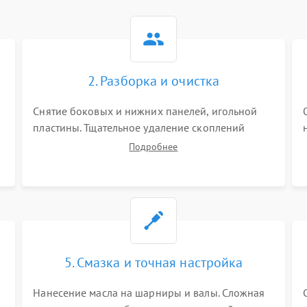
2. Разборка и очистка
Снятие боковых и нижних панелей, игольной
пластины. Тщательное удаление скоплений
тканевой пыли, обрезков и очесов из зоны
Подробнее
петлителей и ножей с помощью жестких кистей,
пинцета и потока сжатого воздуха.
5. Смазка и точная настройка
Нанесение масла на шарниры и валы. Сложная