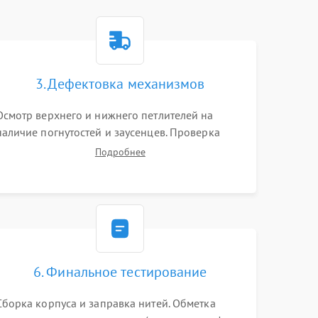
3. Дефектовка механизмов
Осмотр верхнего и нижнего петлителей на
наличие погнутостей и заусенцев. Проверка
остроты режущих кромок ножей, состояния
Подробнее
приводного ремня, электромотора и механизма
дифференциальной подачи ткани.
6. Финальное тестирование
Сборка корпуса и заправка нитей. Обметка