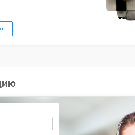
ны
цию