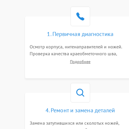
1. Первичная диагностика
Осмотр корпуса, нитенаправителей и ножей.
Проверка качества краеобметочного шва,
натяжения нитей и работы педали. Выявление
Подробнее
пропусков стежков, обрывов нити,
заклинивания или тупого среза ткани на
тестовом образце.
4. Ремонт и замена деталей
Замена затупившихся или сколотых ножей,