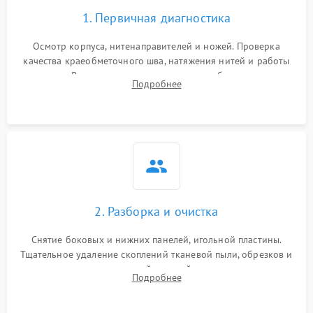
1. Первичная диагностика
Осмотр корпуса, нитенаправителей и ножей. Проверка
качества краеобметочного шва, натяжения нитей и работы
педали. Выявление пропусков стежков, обрывов нити,
Подробнее
заклинивания или тупого среза ткани на тестовом образце.
2. Разборка и очистка
Снятие боковых и нижних панелей, игольной пластины.
Тщательное удаление скоплений тканевой пыли, обрезков и
очесов из зоны петлителей и ножей с помощью жестких
Подробнее
кистей, пинцета и потока сжатого воздуха.