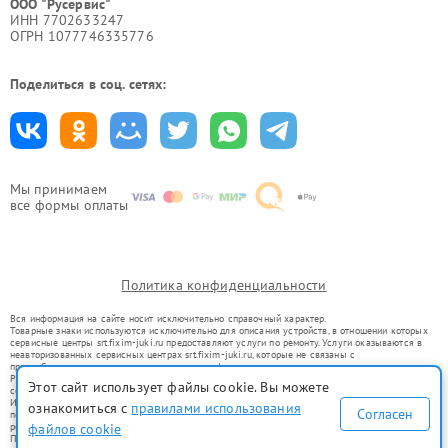
ООО "Русервис"
ИНН 7702633247
ОГРН 1077746335776
Поделиться в соц. сетях:
Мы принимаем
все формы оплаты
Политика конфиденциальности
Вся информация на сайте носит исключительно справочный характер.
Товарные знаки используются исключительно для описания устройств, в отношении которых
сервисные центры srt.fixim-juki.ru предоставляют услуги по ремонту. Услуги оказываются в
неавторизованных сервисных центрах srt.fixim-juki.ru, которые не связаны с
правообладателями товарных знаков или их официальными представителями.
Ремонт осуществляется для устройств, уже введенных в гражданский оборот в соответствии
Этот сайт использует файлы cookie. Вы можете
со статьей 1487 ГК РФ.
Использование товарных знаков не преследует цели индивидуализации услуг или введения
ознакомиться с
правилами использования
Согласен
потребителей в заблуждение, а служит для информирования о предоставляемых услугах по
файлов cookie
ремонту техники указанных брендов.
Представленная на сайте информация не является публичной офертой, определяемой