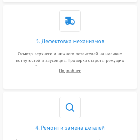
3. Дефектовка механизмов
Осмотр верхнего и нижнего петлителей на наличие
погнутостей и заусенцев. Проверка остроты режущих
кромок ножей, состояния приводного ремня, электромотора
Подробнее
и механизма дифференциальной подачи ткани.
4. Ремонт и замена деталей