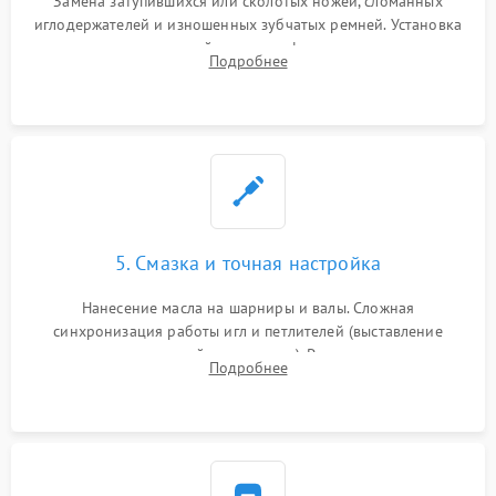
Замена затупившихся или сколотых ножей, сломанных
иглодержателей и изношенных зубчатых ремней. Установка
новых петлителей взамен деформированных.
Подробнее
Восстановление контактов в педали и цепях
электропривода.
5. Смазка и точная настройка
Нанесение масла на шарниры и валы. Сложная
синхронизация работы игл и петлителей (выставление
зазоров до сотых долей миллиметра). Регулировка прижима
Подробнее
ножей, ширины обметки и хода дифференциального
транспортера.