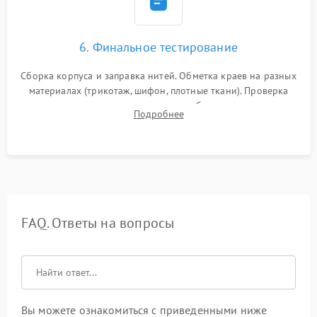
6. Финальное тестирование
Сборка корпуса и заправка нитей. Обметка краев на разных
материалах (трикотаж, шифон, плотные ткани). Проверка
ровности среза, эластичности шва, работы ролевого шва и
Подробнее
отсутствия стягивания или волнистости ткани.
FAQ. Ответы на вопросы
Вы можете ознакомиться с приведенными ниже