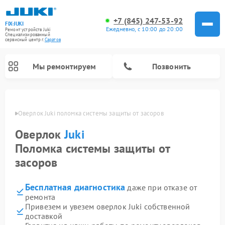
+7 (845) 247-53-92
FIX-JUKI
Ежедневно, с 10:00 до 20:00
Ремонт устройств Juki
Специализированный
cервисный центр г.
Саратов
Мы ремонтируем
Позвонить
атове
Оверлок Juki поломка системы защиты от засоров
Оверлок
Juki
Поломка системы защиты от
засоров
Бесплатная диагностика
даже при отказе от
ремонта
Привезем и увезем оверлок Juki собственной
доставкой