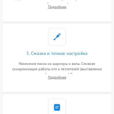
новых петлителей взамен деформированных.
Подробнее
Восстановление контактов в педали и цепях
электропривода.
5. Смазка и точная настройка
Нанесение масла на шарниры и валы. Сложная
синхронизация работы игл и петлителей (выставление
зазоров до сотых долей миллиметра). Регулировка прижима
Подробнее
ножей, ширины обметки и хода дифференциального
транспортера.