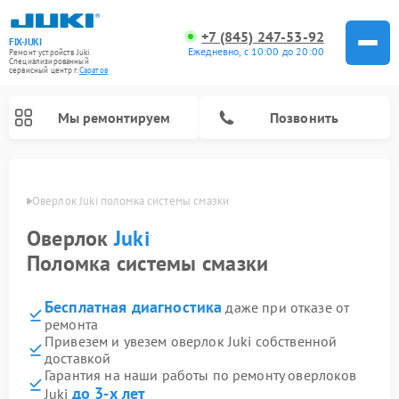
+7 (845) 247-53-92
FIX-JUKI
Ежедневно, с 10:00 до 20:00
Ремонт устройств Juki
Специализированный
cервисный центр г.
Саратов
Мы ремонтируем
Позвонить
атове
Оверлок Juki поломка системы смазки
Оверлок
Juki
Поломка системы смазки
Бесплатная диагностика
даже при отказе от
ремонта
Привезем и увезем оверлок Juki собственной
доставкой
Гарантия на наши работы по ремонту оверлоков
до 3-х лет
Juki