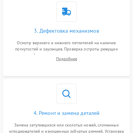
3. Дефектовка механизмов
Осмотр верхнего и нижнего петлителей на наличие
погнутостей и заусенцев. Проверка остроты режущих
кромок ножей, состояния приводного ремня, электромотора
Подробнее
и механизма дифференциальной подачи ткани.
4. Ремонт и замена деталей
Замена затупившихся или сколотых ножей, сломанных
иглодержателей и изношенных зубчатых ремней. Установка