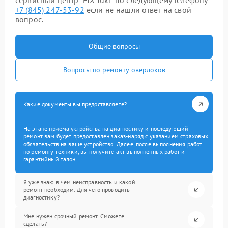
сервисный центр “FIX-Juki” по следующему телефону
+7 (845) 247-53-92
если не нашли ответ на свой
вопрос.
Общие вопросы
Вопросы по ремонту оверлоков
Какие документы вы предоставляете?
На этапе приема устройства на диагностику и последующий
ремонт вам будет предоставлен заказ-наряд с указанием страховых
обязательств на ваше устройство. Далее, после выполнения работ
по ремонту техники, вы получите акт выполненных работ и
гарантийный талон.
Я уже знаю в чем неисправность и какой
ремонт необходим. Для чего проводить
диагностику?
Мне нужен срочный ремонт. Сможете
сделать?