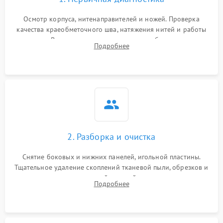
Осмотр корпуса, нитенаправителей и ножей. Проверка
качества краеобметочного шва, натяжения нитей и работы
педали. Выявление пропусков стежков, обрывов нити,
Подробнее
заклинивания или тупого среза ткани на тестовом образце.
2. Разборка и очистка
Снятие боковых и нижних панелей, игольной пластины.
Тщательное удаление скоплений тканевой пыли, обрезков и
очесов из зоны петлителей и ножей с помощью жестких
Подробнее
кистей, пинцета и потока сжатого воздуха.