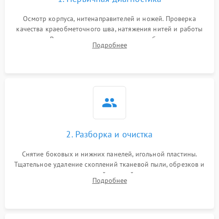
Осмотр корпуса, нитенаправителей и ножей. Проверка
качества краеобметочного шва, натяжения нитей и работы
педали. Выявление пропусков стежков, обрывов нити,
Подробнее
заклинивания или тупого среза ткани на тестовом образце.
2. Разборка и очистка
Снятие боковых и нижних панелей, игольной пластины.
Тщательное удаление скоплений тканевой пыли, обрезков и
очесов из зоны петлителей и ножей с помощью жестких
Подробнее
кистей, пинцета и потока сжатого воздуха.