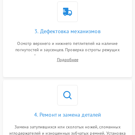
3. Дефектовка механизмов
Осмотр верхнего и нижнего петлителей на наличие
погнутостей и заусенцев. Проверка остроты режущих
кромок ножей, состояния приводного ремня, электромотора
Подробнее
и механизма дифференциальной подачи ткани.
4. Ремонт и замена деталей
Замена затупившихся или сколотых ножей, сломанных
иглодержателей и изношенных зубчатых ремней. Установка