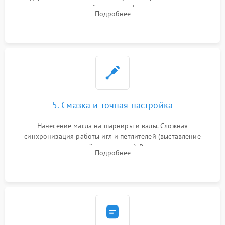
новых петлителей взамен деформированных.
Подробнее
Восстановление контактов в педали и цепях
электропривода.
5. Смазка и точная настройка
Нанесение масла на шарниры и валы. Сложная
синхронизация работы игл и петлителей (выставление
зазоров до сотых долей миллиметра). Регулировка прижима
Подробнее
ножей, ширины обметки и хода дифференциального
транспортера.