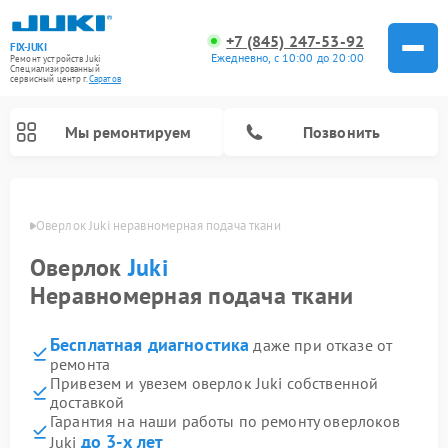
+7 (845) 247-53-92
FIX-JUKI
Ежедневно, с 10:00 до 20:00
Ремонт устройств Juki
Специализированный
cервисный центр г.
Саратов
Мы ремонтируем
Позвонить
атове
Оверлок Juki неравномерная подача ткани
Оверлок
Juki
Неравномерная подача ткани
Бесплатная диагностика
даже при отказе от
ремонта
Привезем и увезем оверлок Juki собственной
доставкой
Гарантия на наши работы по ремонту оверлоков
до 3-х лет
Juki