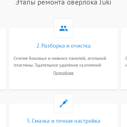
Этапы ремонта оверлока Juki
2. Разборка и очистка
Снятие боковых и нижних панелей, игольной
пластины. Тщательное удаление скоплений
тканевой пыли, обрезков и очесов из зоны
Подробнее
петлителей и ножей с помощью жестких кистей,
пинцета и потока сжатого воздуха.
5. Смазка и точная настройка