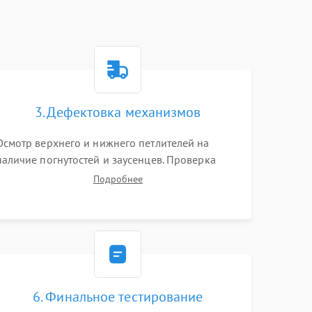
3. Дефектовка механизмов
Осмотр верхнего и нижнего петлителей на
наличие погнутостей и заусенцев. Проверка
остроты режущих кромок ножей, состояния
Подробнее
приводного ремня, электромотора и механизма
дифференциальной подачи ткани.
6. Финальное тестирование