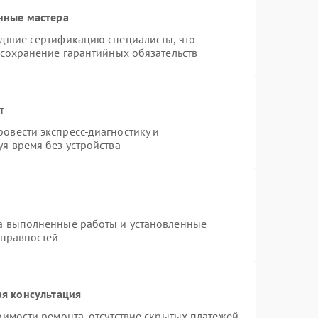
нные мастера
едшие сертификацию специалисты, что
 сохранение гарантийных обязательств
т
овести экспресс-диагностику и
я время без устройства
на выполненные работы и установленные
справностей
я консультация
оимости ремонта, отсутствие скрытых платежей