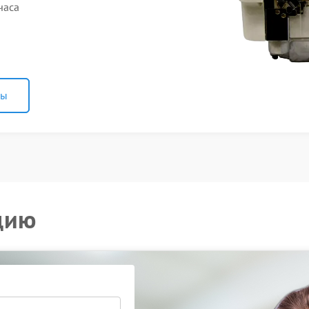
часа
ны
цию