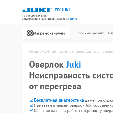
FIX-JUKI
Ремонт устройств Juki
Специализированный cервисный центр г.
Саратов
Мы ремонтируем
Срочный ремонт
Це
Ремонт швейных машинок Juki
оков Juki в Саратове
Оверлок Juki неисправность системы защиты от перегре
Оверлок
Juki
Неисправность сис
от перегрева
Бесплатная диагностика
даже при отказ
Привезем и увезем оверлок Juki собственн
Гарантия на наши работы по ремонту оверл