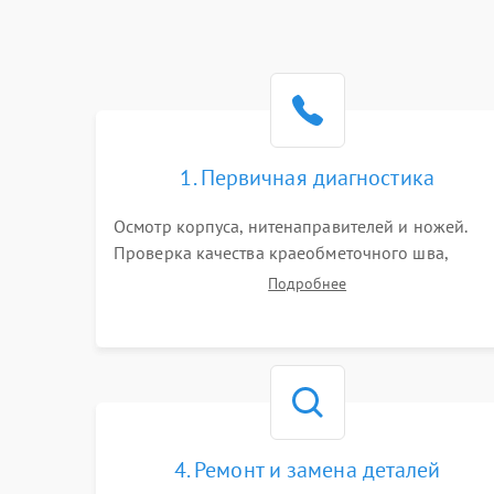
1. Первичная диагностика
Осмотр корпуса, нитенаправителей и ножей.
Проверка качества краеобметочного шва,
натяжения нитей и работы педали. Выявление
Подробнее
пропусков стежков, обрывов нити,
заклинивания или тупого среза ткани на
тестовом образце.
4. Ремонт и замена деталей