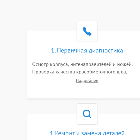
1. Первичная диагностика
Осмотр корпуса, нитенаправителей и ножей.
Проверка качества краеобметочного шва,
натяжения нитей и работы педали. Выявление
Подробнее
пропусков стежков, обрывов нити,
заклинивания или тупого среза ткани на
тестовом образце.
4. Ремонт и замена деталей