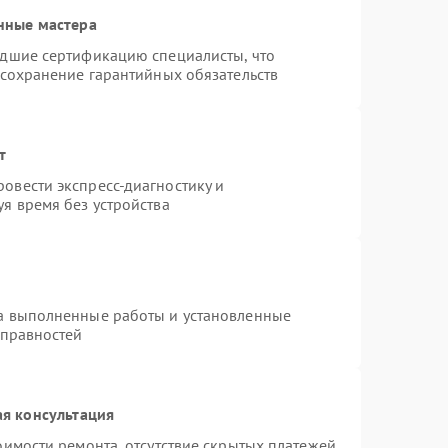
нные мастера
едшие сертификацию специалисты, что
 сохранение гарантийных обязательств
т
овести экспресс-диагностику и
я время без устройства
на выполненные работы и установленные
справностей
я консультация
оимости ремонта, отсутствие скрытых платежей