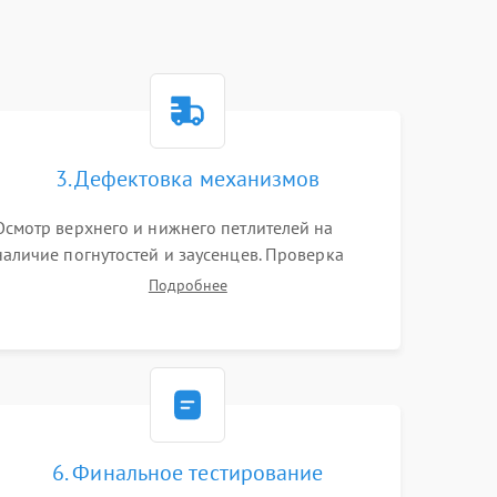
3. Дефектовка механизмов
Осмотр верхнего и нижнего петлителей на
наличие погнутостей и заусенцев. Проверка
остроты режущих кромок ножей, состояния
Подробнее
приводного ремня, электромотора и механизма
дифференциальной подачи ткани.
6. Финальное тестирование