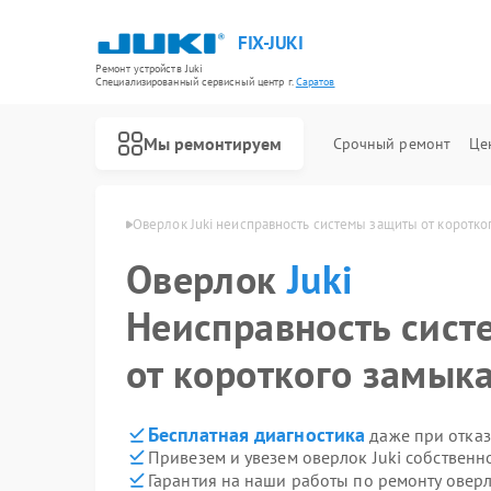
FIX-JUKI
Ремонт устройств Juki
Специализированный cервисный центр г.
Саратов
Мы ремонтируем
Срочный ремонт
Це
Ремонт швейных машинок Juki
оков Juki в Саратове
Оверлок Juki неисправность системы защиты от коротко
Оверлок
Juki
Неисправность сис
от короткого замык
Бесплатная диагностика
даже при отказ
Привезем и увезем оверлок Juki собственн
Гарантия на наши работы по ремонту оверл