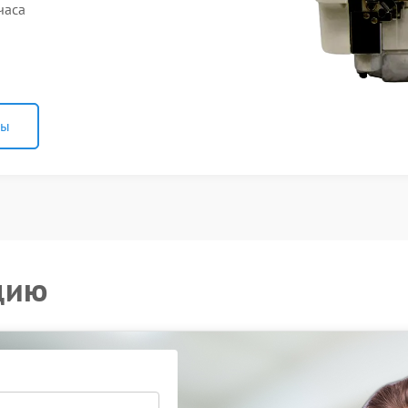
часа
ны
цию