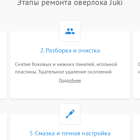
Этапы ремонта оверлока Juki
2. Разборка и очистка
Снятие боковых и нижних панелей, игольной
пластины. Тщательное удаление скоплений
тканевой пыли, обрезков и очесов из зоны
Подробнее
петлителей и ножей с помощью жестких кистей,
пинцета и потока сжатого воздуха.
5. Смазка и точная настройка